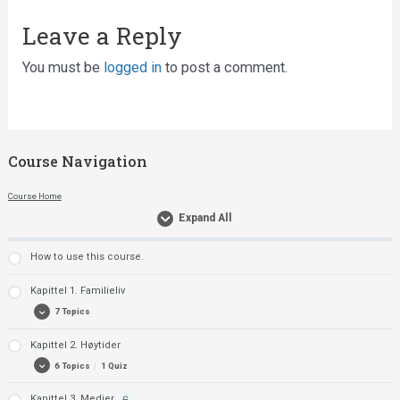
Leave a Reply
You must be
logged in
to post a comment.
Course Navigation
Course Home
Expand All
How to use this course.
Kapittel 1. Familieliv
7 Topics
Kapittel 2. Høytider
Far forteller
6 Topics
|
1 Quiz
Presens, preteritum eller presens perfektum?
Fakta om samlivsformer i Norge
Kapittel 3. Medier