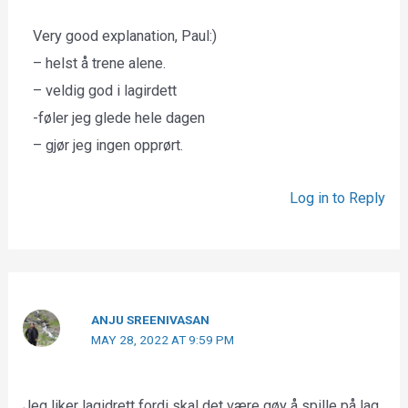
Very good explanation, Paul:)
– helst å trene alene.
– veldig god i lagirdett
-føler jeg glede hele dagen
– gjør jeg ingen opprørt.
Log in to Reply
ANJU SREENIVASAN
MAY 28, 2022 AT 9:59 PM
Jeg liker lagidrett fordi skal det være gøy å spille på lag.