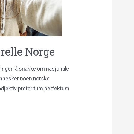
urelle Norge
ndringen å snakke om nasjonale
ennesker noen norske
djektiv preteritum perfektum