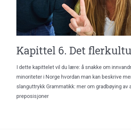
Kapittel 6. Det flerkult
I dette kapittelet vil du lære: å snakke om innva
minoriteter i Norge hvordan man kan beskrive m
slanguttrykk Grammatikk: mer om gradbøying av a
preposisjoner