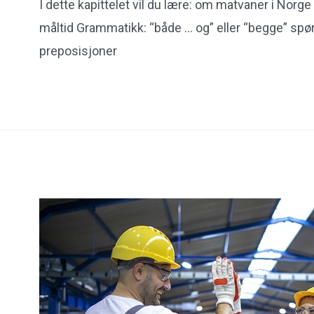
I dette kapittelet vil du lære: om matvaner i Norge
måltid Grammatikk: “både … og” eller “begge” spø
preposisjoner