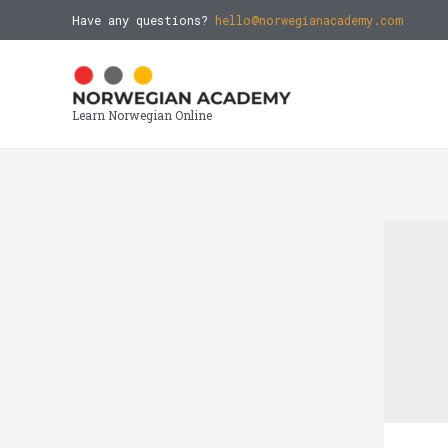
Have any questions?
hello@norwegianacademy.com
Learn Norwegian Online