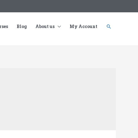
rses
Blog
About us
My Account